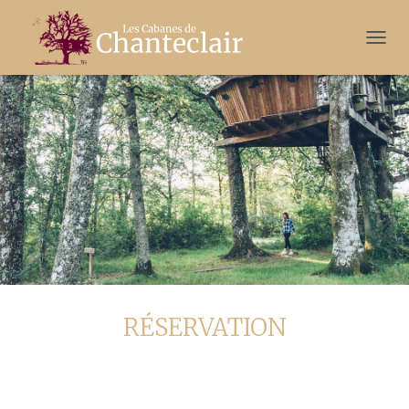
French
D
É
P
L
I
E
R
L
A
N
A
V
I
G
A
T
RÉSERVATION
I
O
N