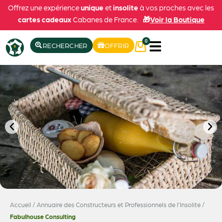
Offrez une expérience
unique
et
insolite
à vos proches avec les
cartes cadeaux
Cabanes de France.
🎁
Voir la Boutique
0
RECHERCHER
OFFRIR
Accueil
/
Annuaire des Constructeurs et Professionnels de l’Insolite
/
Fabulhouse Consulting