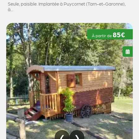
Seule, paisible. Implantée à Puycornet (Tarn-et-Garonne),
à...
85€
À partir de