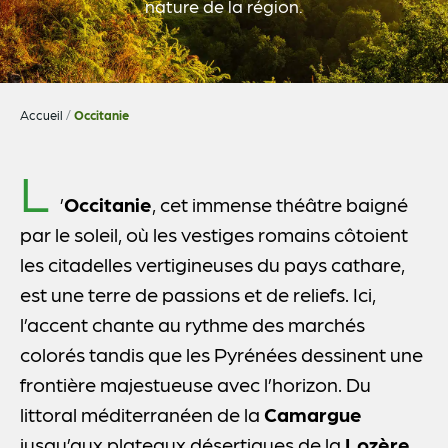
nature de la région.
Accueil
/
Occitanie
L
’
Occitanie
, cet immense théâtre baigné
par le soleil, où les vestiges romains côtoient
les citadelles vertigineuses du pays cathare,
est une terre de passions et de reliefs. Ici,
l’accent chante au rythme des marchés
colorés tandis que les Pyrénées dessinent une
frontière majestueuse avec l’horizon. Du
littoral méditerranéen de la
Camargue
jusqu’aux plateaux désertiques de la
Lozère
,