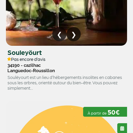
Souleyöurt
Pas encore d’avis
34190 - cazilhac
Languedoc-Roussillon
Soulëyourt est un lieu d’hébergements insolites en cabanes
sous les arbres, orienté autour du bien-être. Vous pouvez
simplement...
50€
À partir de