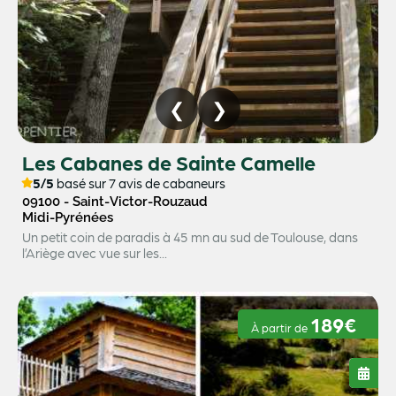
Les Cabanes de Sainte Camelle
5/5
basé sur 7 avis de cabaneurs
09100 - Saint-Victor-Rouzaud
Midi-Pyrénées
Un petit coin de paradis à 45 mn au sud de Toulouse, dans
l’Ariège avec vue sur les...
189€
À partir de