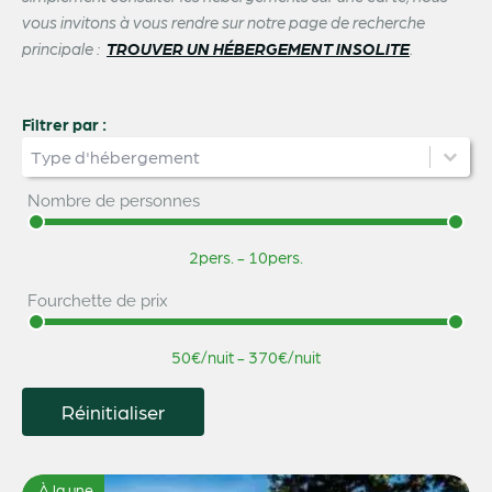
vous invitons à vous rendre sur notre page de recherche
principale :
TROUVER UN HÉBERGEMENT INSOLITE
.
Filtrer par :
Catégorie d'hébergement
Sélectionnez le contenu
Sélectionnez le contenu
Nombre de personnes
Nombre de personnes
2pers. - 10pers.
Fourchette de prix
Fourchette de prix
50€/nuit - 370€/nuit
Réinitialiser
À la une