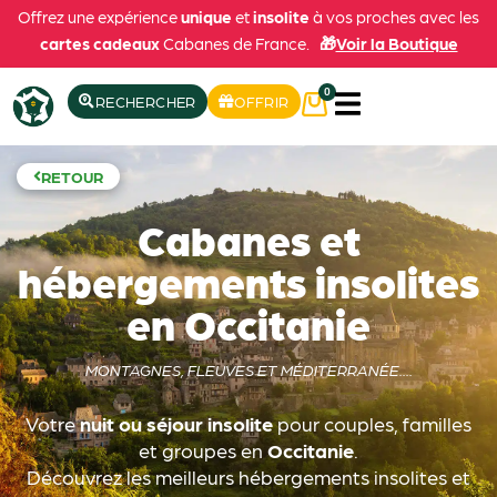
Offrez une expérience
unique
et
insolite
à vos proches avec les
cartes cadeaux
Cabanes de France.
🎁
Voir la Boutique
0
RECHERCHER
OFFRIR
RETOUR
Cabanes et
hébergements insolites
en Occitanie
MONTAGNES, FLEUVES ET MÉDITERRANÉE....
Votre
nuit ou séjour insolite
pour couples, familles
et groupes en
Occitanie
.
Découvrez les meilleurs hébergements insolites et