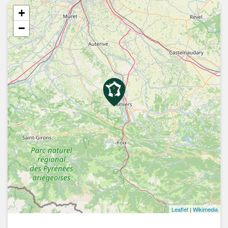
+
−
Leaflet
|
Wikimedia