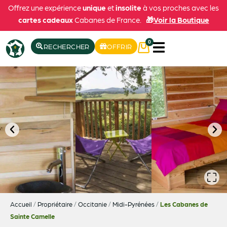
Offrez une expérience
unique
et
insolite
à vos proches avec les
cartes cadeaux
Cabanes de France.
🎁
Voir la Boutique
0
RECHERCHER
OFFRIR
Accueil
/
Propriétaire
/
Occitanie
/
Midi-Pyrénées
/
Les Cabanes de
Sainte Camelle