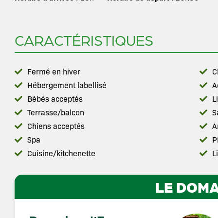
CARACTÉRISTIQUES
Fermé en hiver
C
Hébergement labellisé
A
Bébés acceptés
L
Terrasse/balcon
S
Chiens acceptés
A
Spa
P
Cuisine/kitchenette
L
LE DOMA