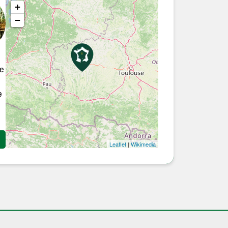
+
−
re
e
Leaflet
|
Wikimedia