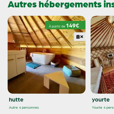
Autres hébergements inso
149€
À partir de
hutte
yourte
Autre
4 personnes
Yourte
4 per