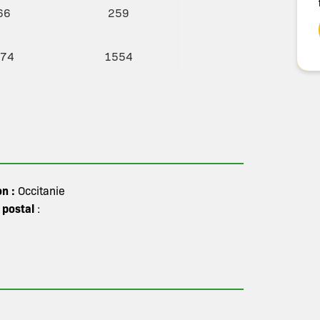
66
259
74
1554
on :
Occitanie
 postal
: