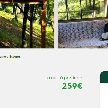
aine d’Escapa
La nuit à partir de
259€