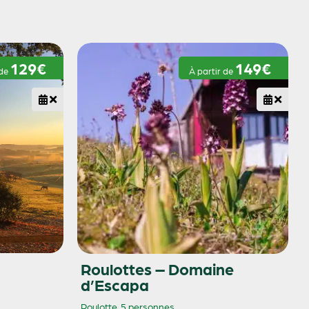
129€
149€
 de
À partir de
Roulottes – Domaine
d’Escapa
Roulotte
5 personnes