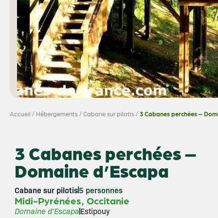
Accueil
/
Hébergements
/
Cabane sur pilotis
/
3 Cabanes perchées – Dom
3 Cabanes perchées –
Domaine d’Escapa
Cabane sur pilotis
5 personnes
,
Midi-Pyrénées
Occitanie
Domaine d’Escapa
Estipouy