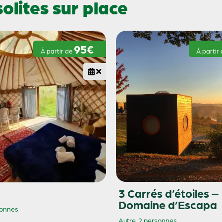
lites sur place
95€
À partir de
À partir
3 Carrés d’étoiles –
Domaine d’Escapa
sonnes
Autre
2 personnes