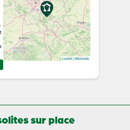
e
t
s
Leaflet
|
Wikimedia
lites sur place