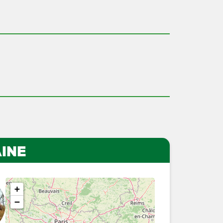
INE
+
−