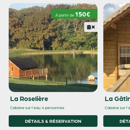
150€
À partir de
La Roselière
La Gâti
Cabane sur l'eau
4 personnes
Cabane sur l'
DÉTAILS & RÉSERVATION
DÉT