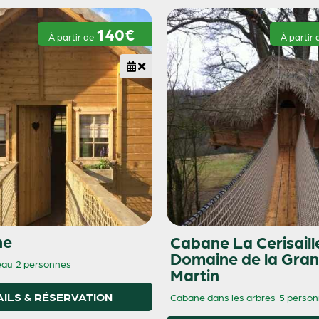
140€
À partir de
À partir
ne
Cabane La Cerisaill
Domaine de la Gran
eau
2 personnes
Martin
AILS & RÉSERVATION
Cabane dans les arbres
5 perso