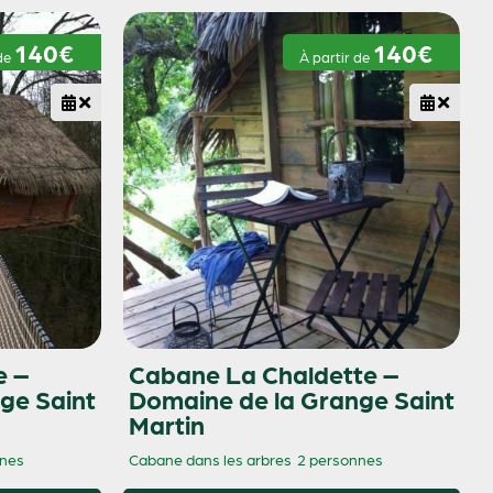
140€
140€
 de
À partir de
e –
Cabane La Chaldette –
ge Saint
Domaine de la Grange Saint
Martin
nnes
Cabane dans les arbres
2 personnes