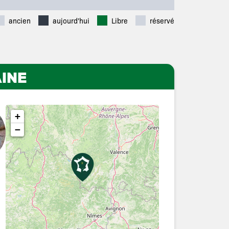
ancien
aujourd'hui
Libre
réservé
INE
+
−