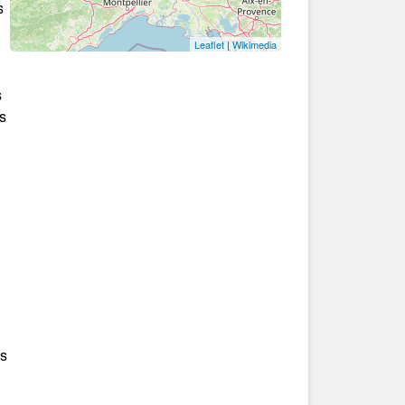
s
Leaflet
|
Wikimedia
s
s
es