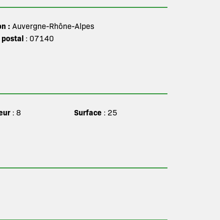
on :
Auvergne-Rhône-Alpes
 postal
: 07140
eur
Surface
: 8
: 25