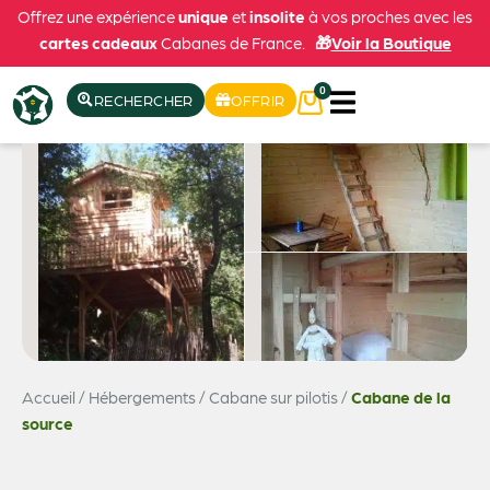
Offrez une expérience
unique
et
insolite
à vos proches avec les
cartes cadeaux
Cabanes de France.
🎁
Voir la Boutique
0
RECHERCHER
OFFRIR
Accueil
/
Hébergements
/
Cabane sur pilotis
/
Cabane de la
Voir les 5 photos
source