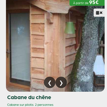
95€
À partir de
Cabane du chêne
Cabane sur pilotis
2 personnes