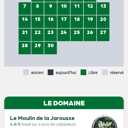
7
8
9
10
11
12
13
14
15
16
17
18
19
20
21
22
23
24
25
26
27
28
29
30
ancien
aujourd'hui
Libre
réservé
LE DOMAINE
Le Moulin de la Jarousse
4.8/5
basé sur 4 avis de cabaneurs