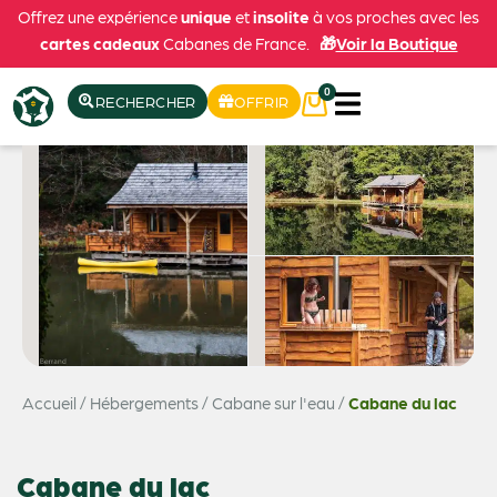
Offrez une expérience
unique
et
insolite
à vos proches avec les
cartes cadeaux
Cabanes de France.
🎁
Voir la Boutique
0
RECHERCHER
OFFRIR
Accueil
/
Hébergements
/
Cabane sur l'eau
/
Cabane du lac
Cabane du lac