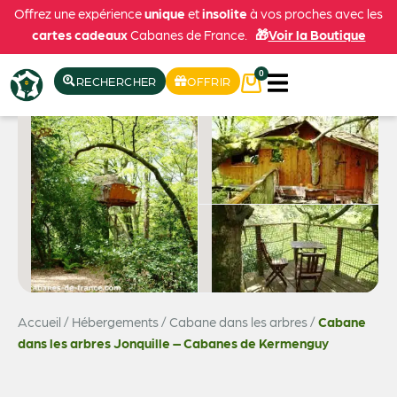
Offrez une expérience
unique
et
insolite
à vos proches avec les
cartes cadeaux
Cabanes de France.
🎁
Voir la Boutique
0
RECHERCHER
OFFRIR
Accueil
/
Hébergements
/
Cabane dans les arbres
/
Cabane
Voir les 4 photos
dans les arbres Jonquille – Cabanes de Kermenguy