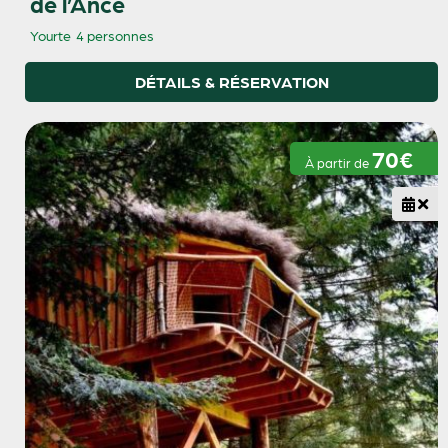
de l’Ance
Yourte
4 personnes
DÉTAILS & RÉSERVATION
70€
À partir de