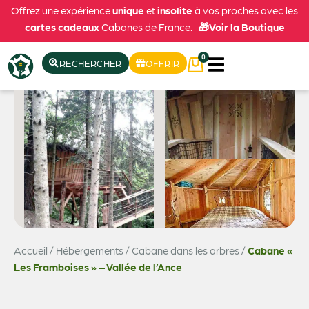
Offrez une expérience
unique
et
insolite
à vos proches avec les
cartes cadeaux
Cabanes de France.
🎁
Voir la Boutique
0
RECHERCHER
OFFRIR
Accueil
/
Hébergements
/
Cabane dans les arbres
/
Cabane «
Voir les 4 photos
Les Framboises » – Vallée de l’Ance