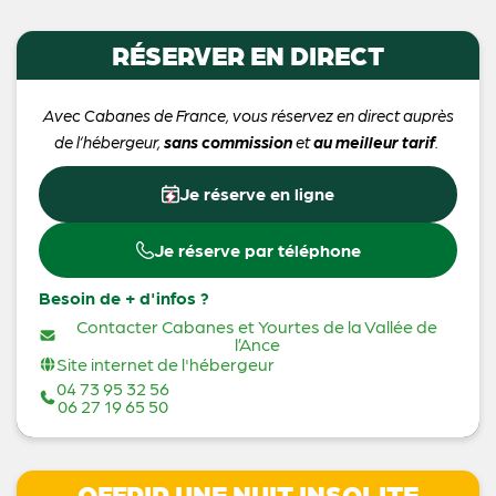
RÉSERVER EN DIRECT
Avec Cabanes de France, vous réservez en direct auprès
de l’hébergeur,
sans commission
et
au meilleur tarif
.
Je réserve en ligne
Je réserve par téléphone
Besoin de + d'infos ?
Contacter Cabanes et Yourtes de la Vallée de
l’Ance
Site internet de l'hébergeur
04 73 95 32 56
06 27 19 65 50
OFFRIR UNE NUIT INSOLITE