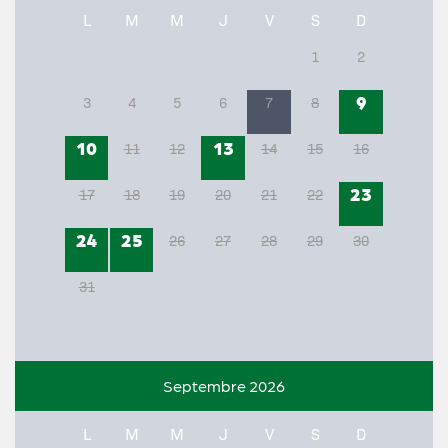
L
M
M
J
V
S
D
1
2
9
3
4
5
6
7
8
10
13
11
12
14
15
16
23
17
18
19
20
21
22
24
25
26
27
28
29
30
31
Septembre 2026
L
M
M
J
V
S
D