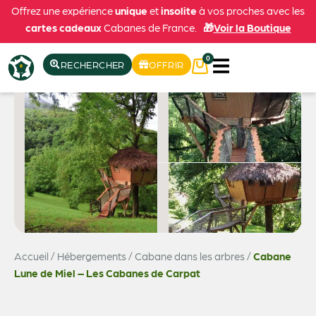
Offrez une expérience
unique
et
insolite
à vos proches avec les
cartes cadeaux
Cabanes de France.
🎁
Voir la Boutique
0
RECHERCHER
OFFRIR
Accueil
/
Hébergements
/
Cabane dans les arbres
/
Cabane
Voir les 19 photos
Lune de Miel – Les Cabanes de Carpat