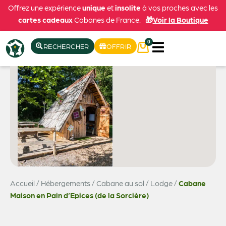
Offrez une expérience
unique
et
insolite
à vos proches avec les
cartes cadeaux
Cabanes de France.
🎁
Voir la Boutique
0
RECHERCHER
OFFRIR
Accueil
/
Hébergements
/
Cabane au sol / Lodge
/
Cabane
Maison en Pain d’Epices (de la Sorcière)