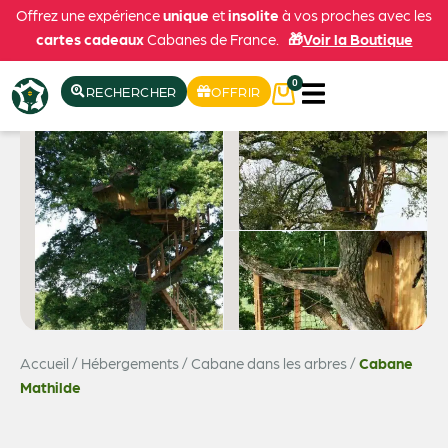
Offrez une expérience
unique
et
insolite
à vos proches avec les
cartes cadeaux
Cabanes de France.
🎁
Voir la Boutique
0
RECHERCHER
OFFRIR
Accueil
/
Hébergements
/
Cabane dans les arbres
/
Cabane
Voir les 5 photos
Mathilde