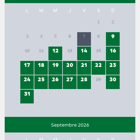
L
M
M
J
V
S
D
1
2
9
3
4
5
6
7
8
12
14
16
10
11
13
15
17
18
19
20
21
22
23
24
25
26
27
28
30
29
31
Septembre 2026
L
M
M
J
V
S
D