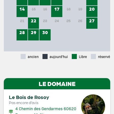
14
17
20
15
16
18
19
22
27
21
23
24
25
26
28
29
30
ancien
aujourd'hui
Libre
réservé
LE DOMAINE
Le Bois de Rosoy
Pas encore d’avis
4 Chemin des Gendarmes 60620