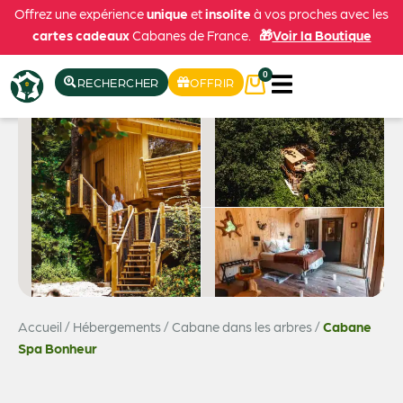
Offrez une expérience
unique
et
insolite
à vos proches avec les
cartes cadeaux
Cabanes de France.
🎁
Voir la Boutique
0
RECHERCHER
OFFRIR
Accueil
/
Hébergements
/
Cabane dans les arbres
/
Cabane
Voir les 5 photos
Spa Bonheur