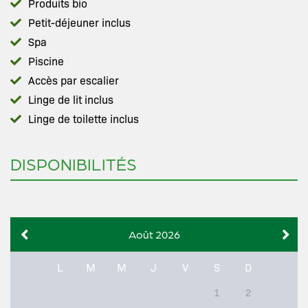
Produits bio
Petit-déjeuner inclus
Spa
Piscine
Accès par escalier
Linge de lit inclus
Linge de toilette inclus
DISPONIBILITÉS
Août 2026
L
M
M
J
V
S
D
1
2