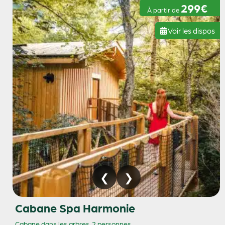
299€
À partir de
Voir les dispos
Cabane Spa Harmonie
Cabane dans les arbres
2 personnes