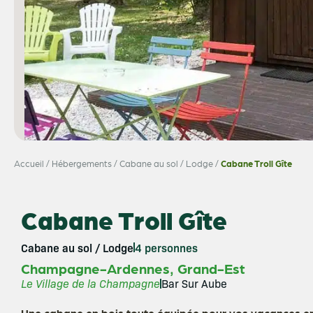
Accueil
/
Hébergements
/
Cabane au sol / Lodge
/
Cabane Troll Gîte
Cabane Troll Gîte
Cabane au sol / Lodge
4 personnes
,
Champagne-Ardennes
Grand-Est
Le Village de la Champagne
Bar Sur Aube
Une cabane en bois toute équipée pour vos vacances en 