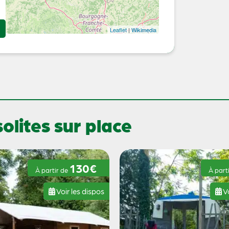
Leaflet
|
Wikimedia
lites sur place
130€
À partir de
À part
Voir les dispos
Vo