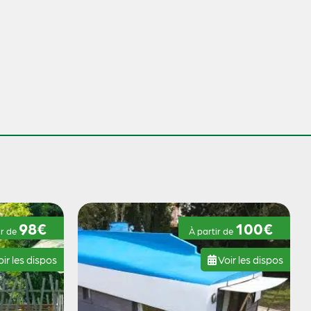
98€
100€
ir de
À partir de
ir les dispos
Voir les dispos