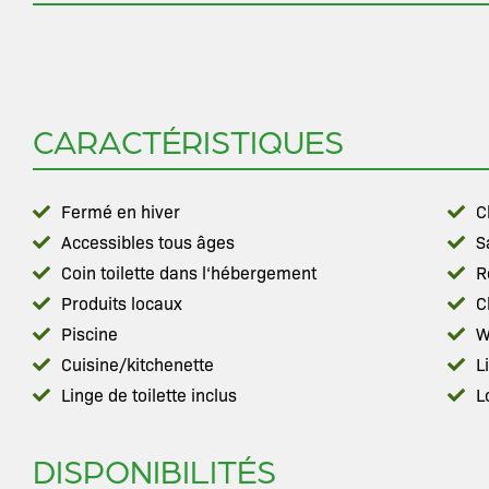
CARACTÉRISTIQUES
Fermé en hiver
C
Accessibles tous âges
S
Coin toilette dans l‘hébergement
R
Produits locaux
C
Piscine
W
Cuisine/kitchenette
L
Linge de toilette inclus
L
DISPONIBILITÉS