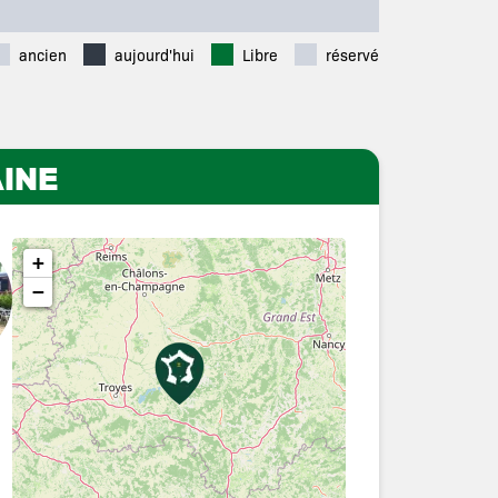
ancien
aujourd'hui
Libre
réservé
INE
+
−