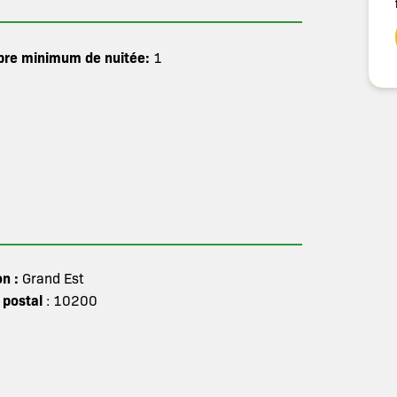
re minimum de nuitée:
1
on :
Grand Est
 postal
: 10200