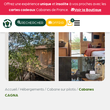
Offrez une expérience
unique
et
insolite
à vos proches avec les
cartes cadeaux
Cabanes de France.
🎁
Voir la Boutique
0
RECHERCHER
OFFRIR
Accueil
/
Hébergements
/
Cabane sur pilotis
/
Cabanes
Voir les 22 photos
CAGNA