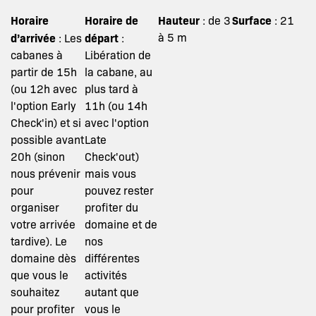
Horaire
Horaire de
Hauteur
Surface
: de 3
: 21
d’arrivée
départ
à 5 m
: Les
:
cabanes à
Libération de
partir de 15h
la cabane, au
(ou 12h avec
plus tard à
l'option Early
11h (ou 14h
Check'in) et si
avec l'option
possible avant
Late
20h (sinon
Check'out)
nous prévenir
mais vous
pour
pouvez rester
organiser
profiter du
votre arrivée
domaine et de
tardive). Le
nos
domaine dès
différentes
que vous le
activités
souhaitez
autant que
pour profiter
vous le