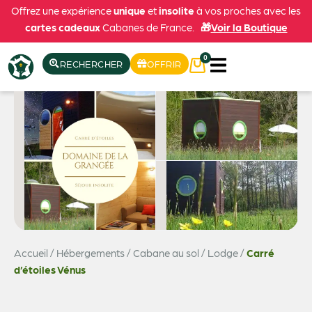
Offrez une expérience
unique
et
insolite
à vos proches avec les
cartes cadeaux
Cabanes de France.
🎁
Voir la Boutique
0
RECHERCHER
OFFRIR
Accueil
/
Hébergements
/
Cabane au sol / Lodge
/
Carré
Voir les 12 photos
d’étoiles Vénus