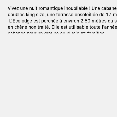
Vivez une nuit romantique inoubliable ! Une cabane
doubles king size, une terrasse ensoleillée de 17 
L’Ecolodge est perchée à environ 2,50 mètres du s
en chêne non traité. Elle est utilisable toute l’année
cabanes pour un groupe ou plusieurs familles.
Entièrement réalisé en chêne l’ecolodge est spacieu
accessible par son escalier sécurisé et sa terrass
nature ou la miniferme .
A l’interieur ,micro ondes bouilloire, frigo, kitchen
et le déguster sur la terrasse.
TARIFS
Tarif de base par nuitée:
Tarif
210 €
35 €