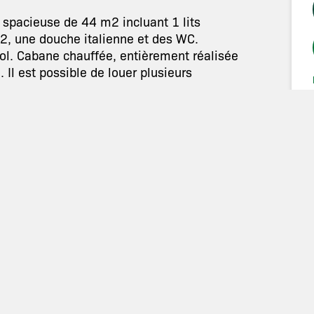
 spacieuse de 44 m2 incluant 1 lits
m2, une douche italienne et des WC.
ol. Cabane chauffée, entièrement réalisée
. Il est possible de louer plusieurs
x et confortable.il est facilement
e de 17m2 vous permet d’observer la
ette vous permet de réchauffer votre repas
 par personne supplémentaire (par nuitée):