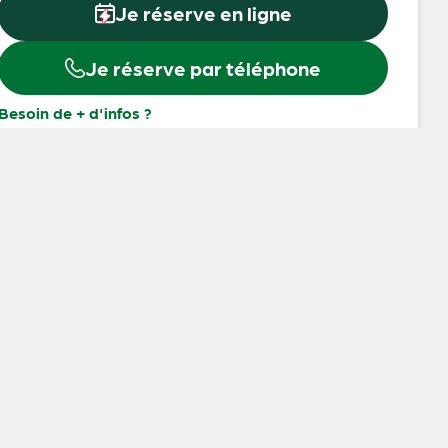
Je réserve en ligne
Je réserve par téléphone
Besoin de + d'infos ?
Contacter Ecolodge de Loire
Site internet de l'hébergeur
06 89 03 10 71
OFFRIR UNE NUIT INSOLITE
Offrez une nuit insolite
en
Cabane sur
pilotis
et bénéficiez du meilleur tarif avec
nos cartes cadeaux sur mesure valables
toute l’année, idéales pour les couples,