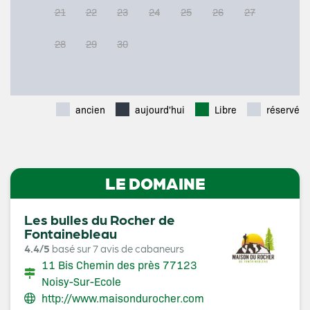
21
22
23
24
25
26
27
28
29
30
ancien
aujourd'hui
Libre
réservé
LE DOMAINE
Les bulles du Rocher de
Fontainebleau
4.4/5
basé sur 7 avis de cabaneurs
11 Bis Chemin des près 77123
Noisy-Sur-Ecole
http://www.maisondurocher.com