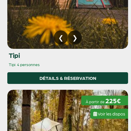
Tipi
Tipi
4 personnes
DÉTAILS & RÉSERVATION
225€
À partir de
Voir les dispos