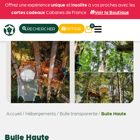
Offrez une expérience
unique
et
insolite
à vos proches avec les
cartes cadeaux
Cabanes de France.
🎁
Voir la Boutique
0
RECHERCHER
OFFRIR
Accueil
/
Hébergements
/
Bulle transparente
/
Bulle Haute
Voir les 6 photos
Bulle Haute