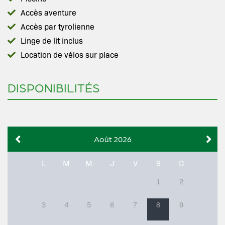
Accès aventure
Accès par tyrolienne
Linge de lit inclus
Location de vélos sur place
DISPONIBILITÉS
Août 2026
L
M
M
J
V
S
D
1
2
3
4
5
6
7
8
9