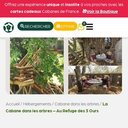
Offrez une expérience
unique
et
insolite
à vos proches avec les
cartes cadeaux
Cabanes de France.
🎁
Voir la Boutique
0
RECHERCHER
OFFRIR
Accueil
/
Hébergements
/
Cabane dans les arbres
/
La
Voir les 10 photos
Cabane dans les arbres – Au Refuge des 3 Ours