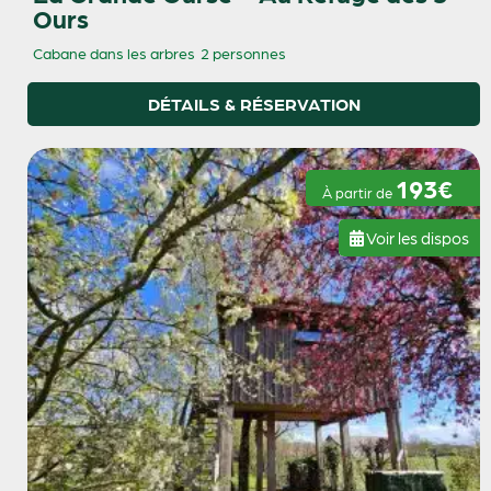
Ours
Cabane dans les arbres
2 personnes
DÉTAILS & RÉSERVATION
193€
À partir de
Voir les dispos