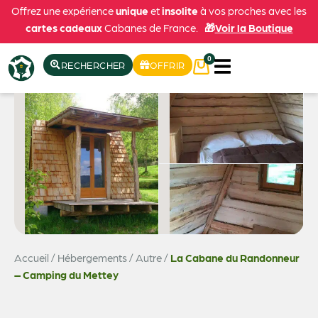
Offrez une expérience
unique
et
insolite
à vos proches avec les
cartes cadeaux
Cabanes de France.
🎁
Voir la Boutique
0
RECHERCHER
OFFRIR
Accueil
/
Hébergements
/
Autre
/
La Cabane du Randonneur
– Camping du Mettey