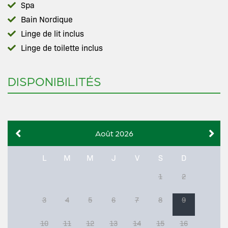
Spa
Bain Nordique
Linge de lit inclus
Linge de toilette inclus
DISPONIBILITÉS
Août 2026
L
M
M
J
V
S
D
1
2
3
4
5
6
7
8
9
10
11
12
13
14
15
16