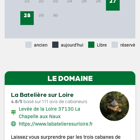
27
21
22
23
24
25
26
×
28
29
30
ancien
aujourd'hui
Libre
réservé
LE DOMAINE
La Batelière sur Loire
4.8/5
basé sur 111 avis de cabaneurs
Levée de la Loire 37130 La
Chapelle aux Naux
https://www.labatelieresurloire.fr
Laissez vous surprendre par les trois cabanes de