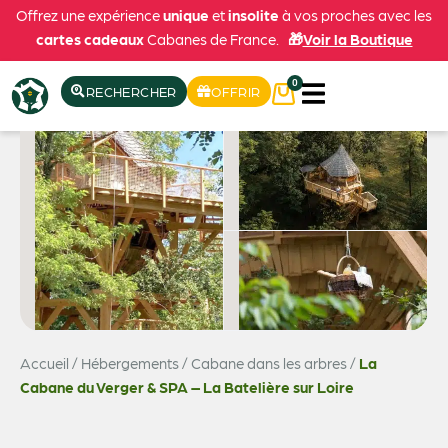
Offrez une expérience
unique
et
insolite
à vos proches avec les
cartes cadeaux
Cabanes de France.
🎁
Voir la Boutique
0
RECHERCHER
OFFRIR
Accueil
/
Hébergements
/
Cabane dans les arbres
/
La
Voir les 15 photos
Cabane du Verger & SPA – La Batelière sur Loire