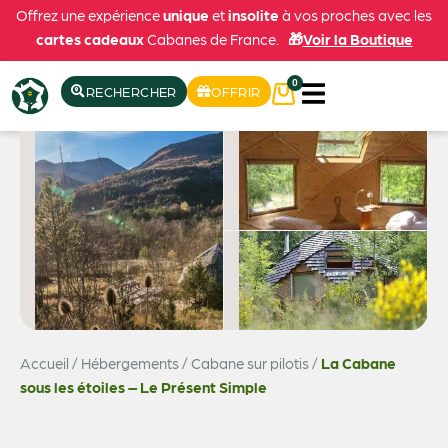
Offrez une expérience
unique
et
insolite
à vos proches avec les
cartes cadeaux
Cabanes de France.
🎁
Voir la Boutique
0
RECHERCHER
OFFRIR
Accueil
/
Hébergements
/
Cabane sur pilotis
/
La Cabane
Voir les 9 photos
sous les étoiles – Le Présent Simple