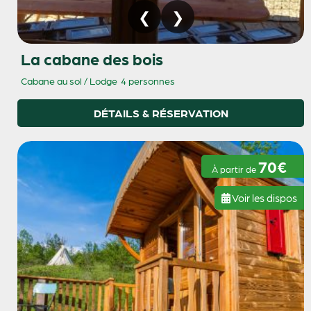
La cabane des bois
Cabane au sol / Lodge
4 personnes
DÉTAILS & RÉSERVATION
70€
À partir de
Voir les dispos