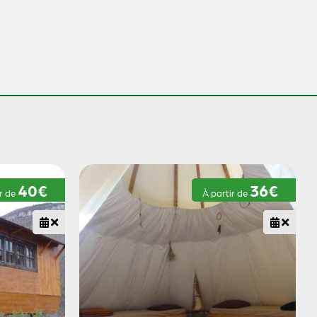
40€
36€
ir de
À partir de