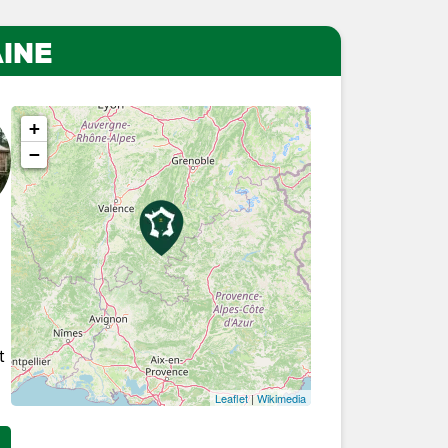
INE
+
−
t
Leaflet
|
Wikimedia