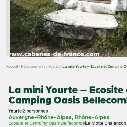
Accueil
/
Hébergements
/
Yourte
/
La mini Yourte – Ecosite et Camping 
La mini Yourte – Ecosite 
Camping Oasis Belleco
Yourte
2 personnes
,
Auvergne-Rhône-Alpes
Rhône-Alpes
Ecosite et Camping Oasis Bellecombe
La Motte Chalancon