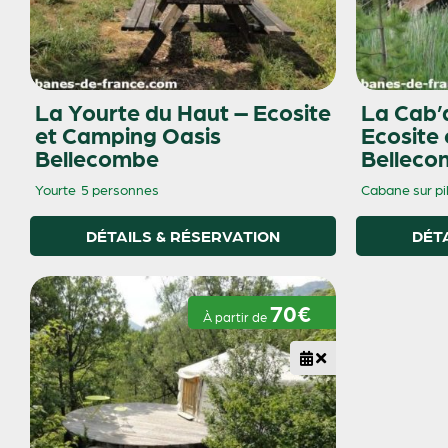
La Yourte du Haut – Ecosite
La Cab’a
et Camping Oasis
Ecosite
Bellecombe
Belleco
Yourte
5 personnes
Cabane sur pil
DÉTAILS & RÉSERVATION
DÉT
70€
À partir de