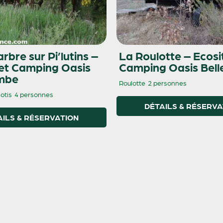
rbre sur Pi’lutins –
La Roulotte – Ecosi
 et Camping Oasis
Camping Oasis Bel
mbe
Roulotte
2 personnes
otis
4 personnes
DÉTAILS & RÉSERVA
AILS & RÉSERVATION