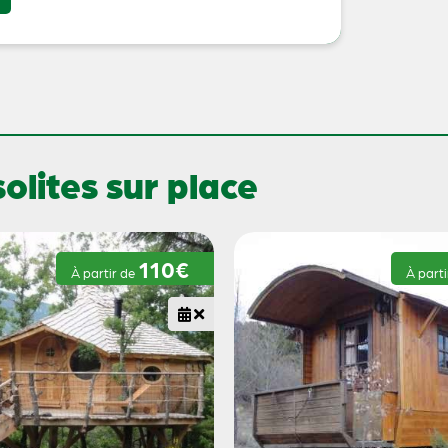
lites sur place
110€
À partir de
À part