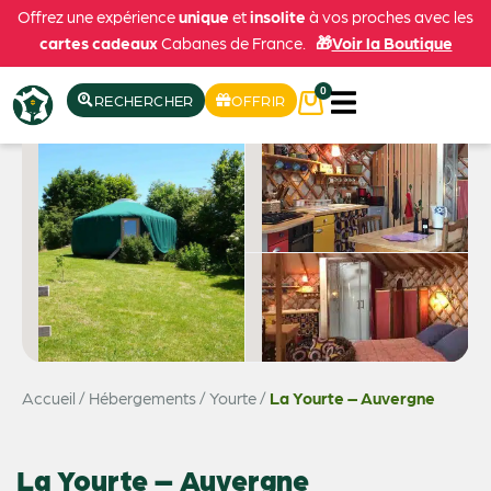
Offrez une expérience
unique
et
insolite
à vos proches avec les
cartes cadeaux
Cabanes de France.
🎁
Voir la Boutique
0
RECHERCHER
OFFRIR
Accueil
/
Hébergements
/
Yourte
/
La Yourte – Auvergne
La Yourte – Auvergne