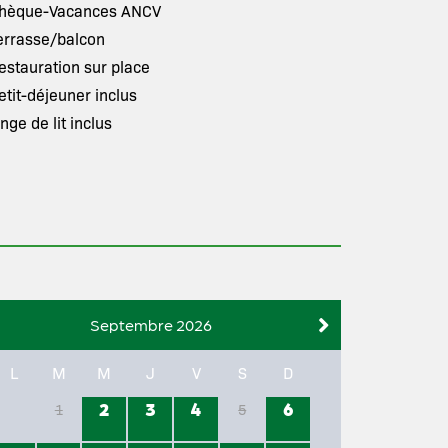
hèque-Vacances ANCV
errasse/balcon
estauration sur place
etit-déjeuner inclus
inge de lit inclus
Septembre 2026
L
M
M
J
V
S
D
2
3
4
6
1
5