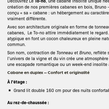
Découvrez Le
To-no
, une cabane insolite unique née
création de nos premières cabanes en bois, Bruno 
conçu « sa » cabane : un hébergement au caractère 
vraiment différente.
Avec son architecture originale en forme de tonnea
cabanes, Le To-no attire immédiatement le regard. 
atypique en font un cocon chaleureux en pleine natu
commun.
Son nom, contraction de
Tonneau
et
Bruno
, reflète
l’univers de la vigne et du vin crée une atmosphère
une escapade romantique ou un week-end insolite 
Cabane en duplex – Confort et originalité
À l’étage :
Grand lit double 160 cm pour des nuits conforta
Au rez-de-chaussée :