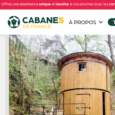
Offrez une expérience
unique
et
insolite
à vos proches avec les
car
À PROPOS