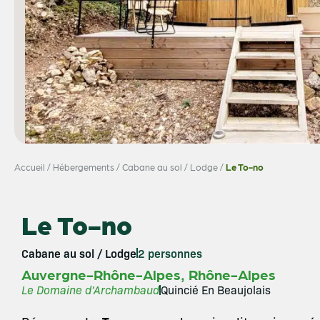
Accueil
/
Hébergements
/
Cabane au sol / Lodge
/
Le To-no
Le To-no
Cabane au sol / Lodge
2 personnes
,
Auvergne-Rhône-Alpes
Rhône-Alpes
Le Domaine d’Archambaud
Quincié En Beaujolais