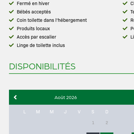
Fermé en hiver
C
Bébés acceptés
T
Coin toilette dans l‘hébergement
R
Produits locaux
P
Accès par escalier
L
Linge de toilette inclus
DISPONIBILITÉS
Août 2026
L
M
M
J
V
S
D
1
2