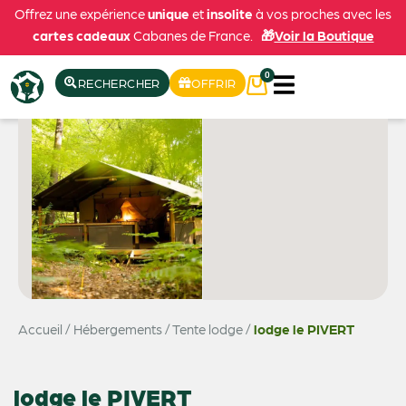
Offrez une expérience
unique
et
insolite
à vos proches avec les
cartes cadeaux
Cabanes de France.
🎁
Voir la Boutique
0
RECHERCHER
OFFRIR
Accueil
/
Hébergements
/
Tente lodge
/
lodge le PIVERT
lodge le PIVERT