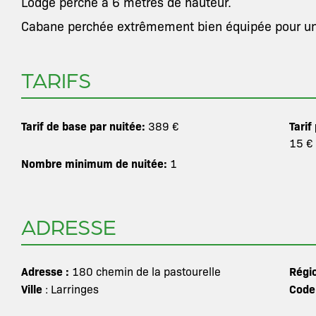
Lodge perché à 6 mètres de hauteur.
Cabane perchée extrêmement bien équipée pour un
TARIFS
Tarif de base par nuitée:
Tarif
389 €
15 €
Nombre minimum de nuitée:
1
ADRESSE
Adresse :
Régi
180 chemin de la pastourelle
Ville
Code
: Larringes