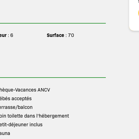
eur
Surface
: 6
: 70
hèque-Vacances ANCV
ébés acceptés
errasse/balcon
oin toilette dans l‘hébergement
etit-déjeuner inclus
auna