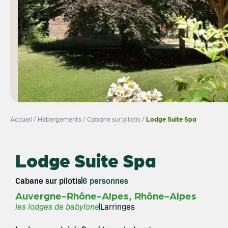
Accueil
/
Hébergements
/
Cabane sur pilotis
/
Lodge Suite Spa
Lodge Suite Spa
Cabane sur pilotis
6 personnes
,
Auvergne-Rhône-Alpes
Rhône-Alpes
les lodges de babylone
Larringes