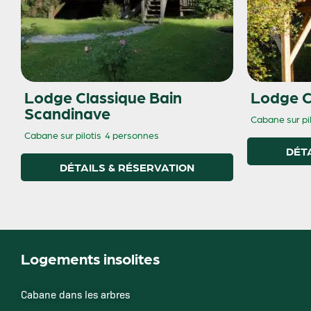
Lodge Classique Bain
Lodge C
Scandinave
Cabane sur pil
Cabane sur pilotis
4 personnes
DÉT
DÉTAILS & RÉSERVATION
Logements insolites
Cabane dans les arbres