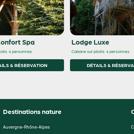
onfort Spa
Lodge Luxe
otis
4 personnes
Cabane sur pilotis
4 personnes
AILS & RÉSERVATION
DÉTAILS & RÉSERVA
Destinations nature
O
Auvergne-Rhône-Alpes
C