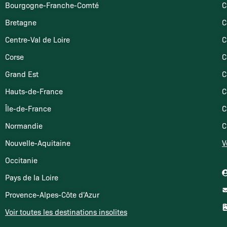
Bourgogne-Franche-Comté
C
Bretagne
C
Centre-Val de Loire
C
Corse
C
Grand Est
C
Hauts-de-France
C
Île-de-France
C
Normandie
C
Nouvelle-Aquitaine
V
Occitanie
Pays de la Loire
Provence-Alpes-Côte d'Azur
Voir toutes les destinations insolites