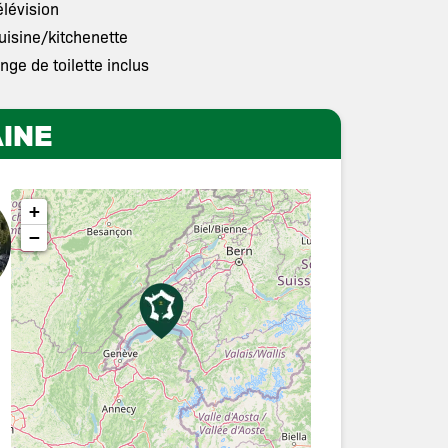
élévision
uisine/kitchenette
inge de toilette inclus
INE
+
−
e