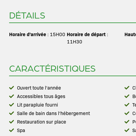
DÉTAILS
Horaire d’arrivée
Horaire de départ
Haut
: 15H00
:
11H30
CARACTÉRISTIQUES
Ouvert toute l‘année
C
Accessibles tous âges
B
Lit parapluie fourni
T
Salle de bain dans l‘hébergement
C
Restauration sur place
P
Spa
S