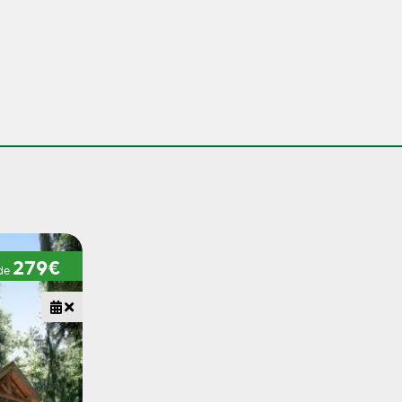
279€
 de