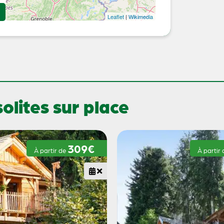
Leaflet
|
Wikimedia
lites sur place
309€
À partir de
À partir