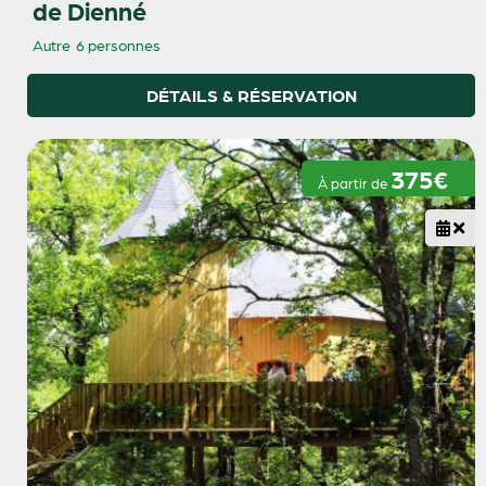
de Dienné
Autre
6 personnes
DÉTAILS & RÉSERVATION
375€
À partir de