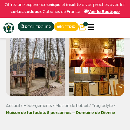
Offrez une expérience
unique
et
insolite
à vos proches avec les
cartes cadeaux
Cabanes de France.
🎁
Voir la Boutique
0
RECHERCHER
OFFRIR
Accueil
/
Hébergements
/
Maison de hobbit / Troglodyte
/
Voir les 4 photos
Maison de farfadets 8 personnes – Domaine de Dienné