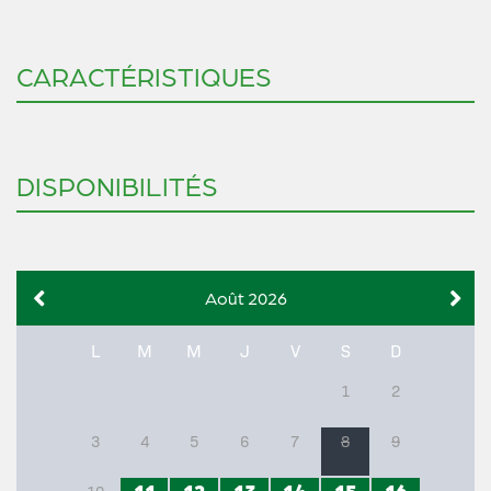
CARACTÉRISTIQUES
DISPONIBILITÉS
Août 2026
L
M
M
J
V
S
D
1
2
3
4
5
6
7
8
9
11
12
13
14
15
16