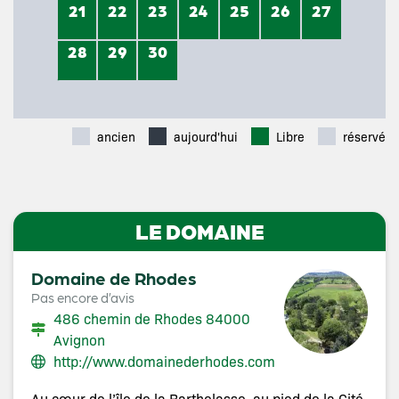
21
22
23
24
25
26
27
28
29
30
ancien
aujourd'hui
Libre
réservé
LE DOMAINE
Domaine de Rhodes
Pas encore d’avis
486 chemin de Rhodes 84000
Avignon
http://www.domainederhodes.com
Au cœur de l’île de la Barthelasse, au pied de la Cité