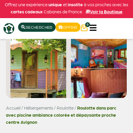
Offrez une expérience
unique
et
insolite
à vos proches avec les
cartes cadeaux
Cabanes de France.
🎁
Voir la Boutique
0
RECHERCHER
OFFRIR
Accueil
/
Hébergements
/
Roulotte
/
Roulotte dans parc
Voir les 9 photos
avec piscine ambiance colorée et dépaysante proche
centre Avignon