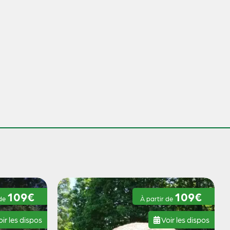
109€
109€
 de
À partir de
ir les dispos
Voir les dispos