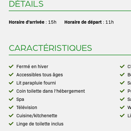
DÉTAILS
Horaire d’arrivée
Horaire de départ
: 15h
: 11h
CARACTÉRISTIQUES
Fermé en hiver
C
Accessibles tous âges
B
Lit parapluie fourni
S
Coin toilette dans l‘hébergement
P
Spa
S
Télévision
W
Cuisine/kitchenette
L
Linge de toilette inclus