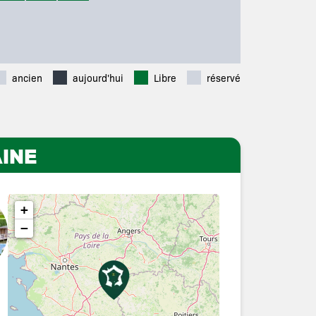
ancien
aujourd'hui
Libre
réservé
INE
+
−