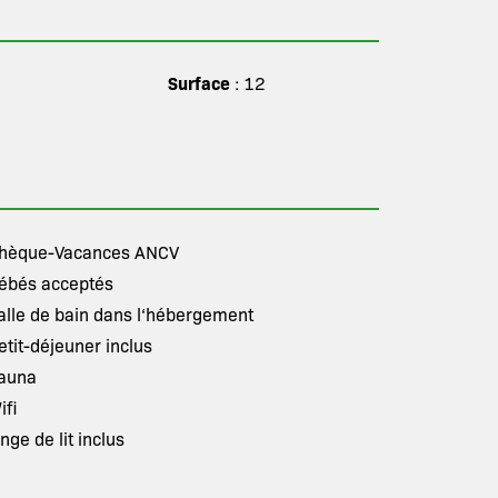
Surface
: 12
hèque-Vacances ANCV
ébés acceptés
alle de bain dans l‘hébergement
etit-déjeuner inclus
auna
ifi
inge de lit inclus