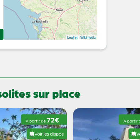
Leaflet
|
Wikimedia
lites sur place
72€
À partir de
À partir
Voir les dispos
Vo