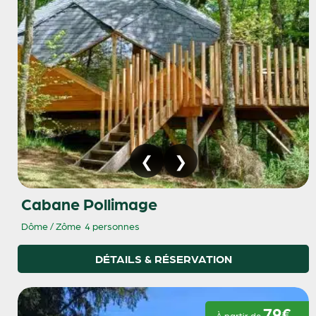
Cabane Pollimage
Dôme / Zôme
4 personnes
DÉTAILS & RÉSERVATION
79€
À partir de