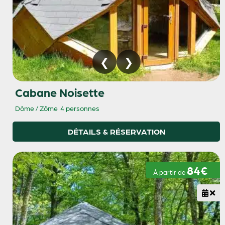
Cabane Noisette
Dôme / Zôme
4 personnes
DÉTAILS & RÉSERVATION
84€
À partir de