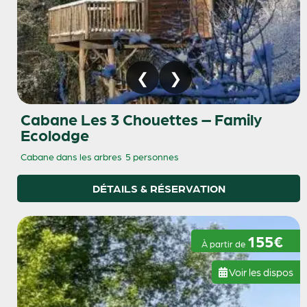
Cabane Les 3 Chouettes – Family
Ecolodge
Cabane dans les arbres
5 personnes
DÉTAILS & RÉSERVATION
155€
À partir de
Voir les dispos