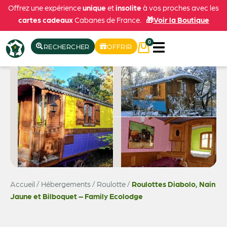
Offrez une expérience
unique
et
insolite
à vos proches avec les
cartes cadeaux
Cabanes de France.
🎁
Voir la Boutique
0
RECHERCHER
OFFRIR
Accueil
/
Hébergements
/
Roulotte
/
Roulottes Diabolo, Nain
Voir les 21 photos
Jaune et Bilboquet – Family Ecolodge