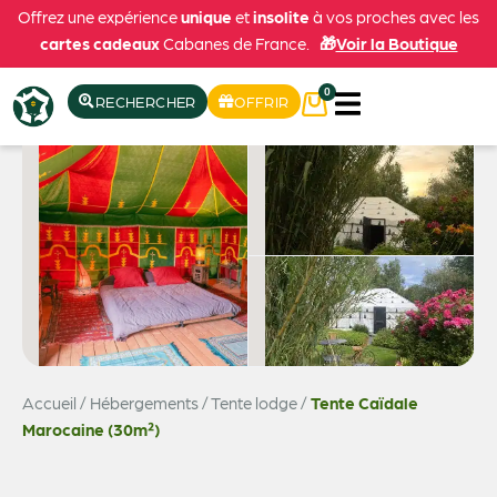
Offrez une expérience
unique
et
insolite
à vos proches avec les
cartes cadeaux
Cabanes de France.
🎁
Voir la Boutique
0
RECHERCHER
OFFRIR
Accueil
/
Hébergements
/
Tente lodge
/
Tente Caïdale
Voir les 10 photos
Marocaine (30m²)