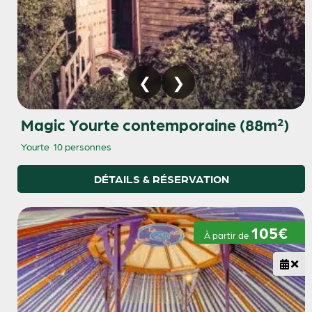
Magic Yourte contemporaine (88m²)
Yourte
10 personnes
DÉTAILS & RÉSERVATION
105€
À partir de