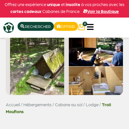
Offrez une expérience
unique
et
insolite
à vos proches avec les
cartes cadeaux
Cabanes de France.
🎁
Voir la Boutique
0
RECHERCHER
OFFRIR
Accueil
/
Hébergements
/
Cabane au sol / Lodge
/
Troll
Voir les 4 photos
Mouflons