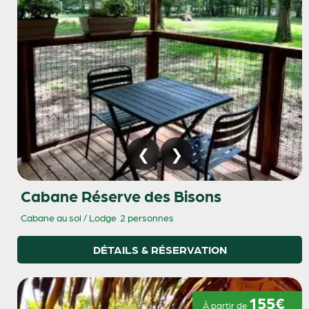
Cabane Réserve des Bisons
Cabane au sol / Lodge
2 personnes
DÉTAILS & RÉSERVATION
155€
À partir de