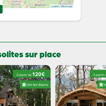
Leaflet
|
Wikimedia
lites sur place
120€
À partir de
À partir
Voir les dispos
Vo