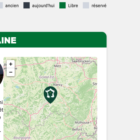
ancien
aujourd'hui
Libre
réservé
INE
+
−
mi
êt
e
r