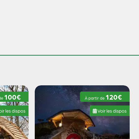
100€
120€
 de
À partir de
ir les dispos
Voir les dispos