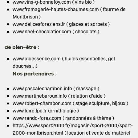
www.vins-g-bonnefoy.com ( vins bio )
www.fromagerie-hautes-chaumes.com ( fourme de
Montbrison )
www.delicesforeziens.fr ( glaces et sorbets )
www.neel-chocolatier.com ( chocolats )
de bien-être :
www.abiessence.com ( huiles essentielles, gel
douches…)
Nos partenaires :
www.pascalechambon.info ( massage )
www.martinebaroux.info ( relation d’aide )
www.robert-chambon.com ( stage sculpture, bijoux )
www.loire.lpo.fr (ornithologie )
www.rando-forez.com ( randonnées à thème )
https://www.sport2000.fr/magasin/sport-2000/sport-
2000-montbrison.html ( location et vente de matériel