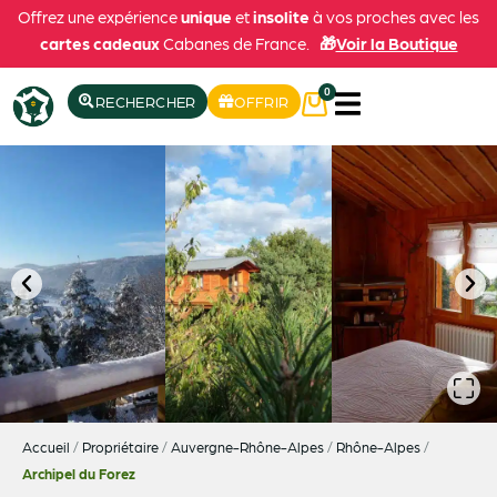
Offrez une expérience
unique
et
insolite
à vos proches avec les
cartes cadeaux
Cabanes de France.
🎁
Voir la Boutique
0
RECHERCHER
OFFRIR
Accueil
/
Propriétaire
/
Auvergne-Rhône-Alpes
/
Rhône-Alpes
/
Archipel du Forez