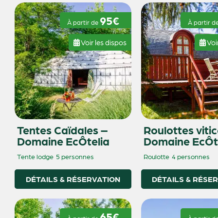
95€
À partir de
À partir d
Voir les dispos
Voi
Tentes Caïdales –
Roulottes vitic
Domaine EcÔtelia
Domaine EcÔt
Tente lodge
5 personnes
Roulotte
4 personnes
DÉTAILS & RÉSERVATION
DÉTAILS & RÉSE
65€