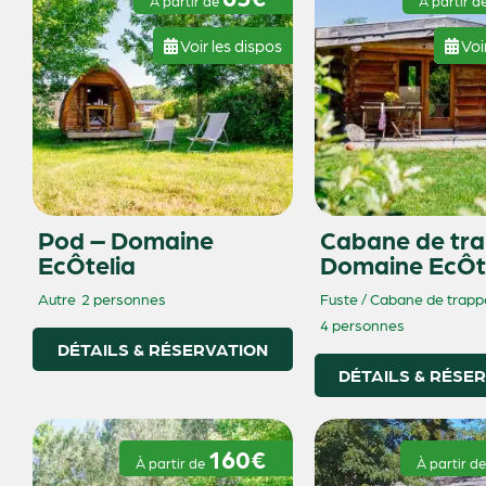
À partir de
À partir d
Voir les dispos
Voi
Pod – Domaine
Cabane de tra
EcÔtelia
Domaine EcÔt
Autre
2 personnes
Fuste / Cabane de trapp
4 personnes
DÉTAILS & RÉSERVATION
DÉTAILS & RÉSE
160€
À partir de
À partir d