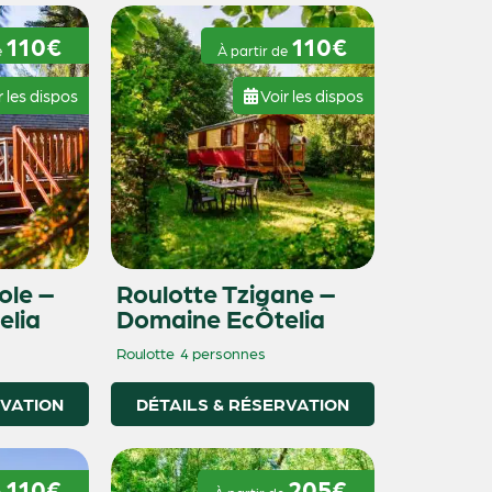
110€
110€
e
À partir de
r les dispos
Voir les dispos
ole –
Roulotte Tzigane –
elia
Domaine EcÔtelia
Roulotte
4 personnes
RVATION
DÉTAILS & RÉSERVATION
110€
205€