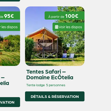
95€
100€
 de
À partir de
r les dispos
Voir les dispos
Tentes Safari –
 –
Domaine EcÔtelia
elia
Tente lodge
5 personnes
DÉTAILS & RÉSERVATION
RVATION