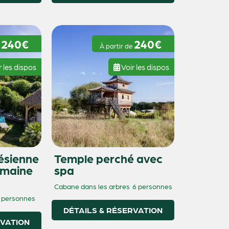
240€
240€
e
À partir de
r les dispos
Voir les dispos
ésienne
Temple perché avec
omaine
spa
Cabane dans les arbres
6 personnes
 personnes
DÉTAILS & RÉSERVATION
RVATION