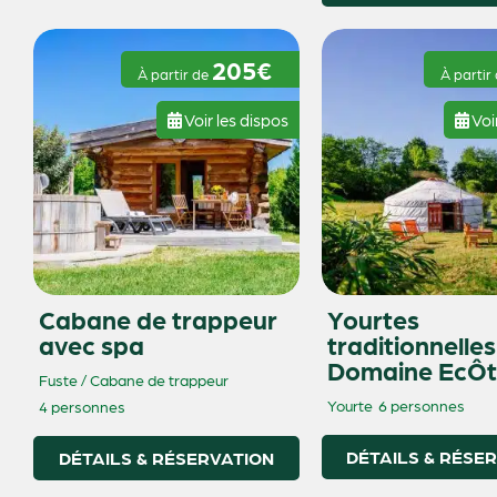
205€
À partir de
À partir
Voir les dispos
Voi
Cabane de trappeur
Yourtes
avec spa
traditionnelles
Domaine EcÔt
Fuste / Cabane de trappeur
Yourte
6 personnes
4 personnes
DÉTAILS & RÉSE
DÉTAILS & RÉSERVATION