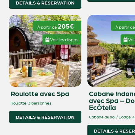
DÉTAILS & RÉSERVATION
205€
À partir de
À partir d
Voir les dispos
Voi
Roulotte avec Spa
Cabane Indon
avec Spa – D
Roulotte
3 personnes
EcÔtelia
DÉTAILS & RÉSERVATION
Cabane au sol / Lodge
4
DÉTAILS & RÉSE