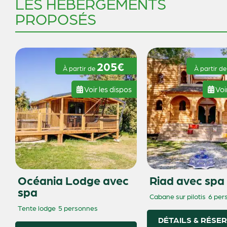
LES HÉBERGEMENTS
PROPOSÉS
205€
À partir de
À partir d
Voir les dispos
Voi
Océania Lodge avec
Riad avec spa
spa
Cabane sur pilotis
6 per
Tente lodge
5 personnes
DÉTAILS & RÉSE