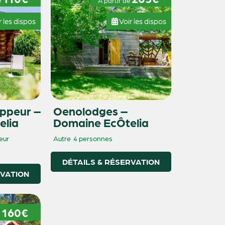
e
À partir de
r les dispos
Voir les dispos
ppeur –
Oenolodges –
elia
Domaine EcÔtelia
eur
Autre
4 personnes
DÉTAILS & RÉSERVATION
RVATION
160€
e