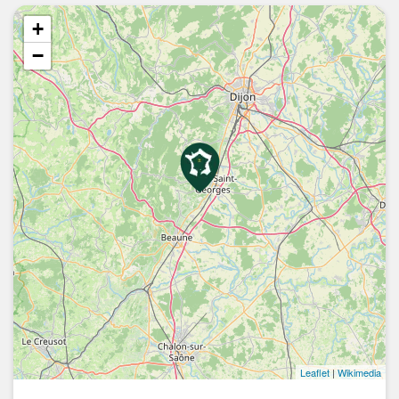
+
−
Leaflet
|
Wikimedia