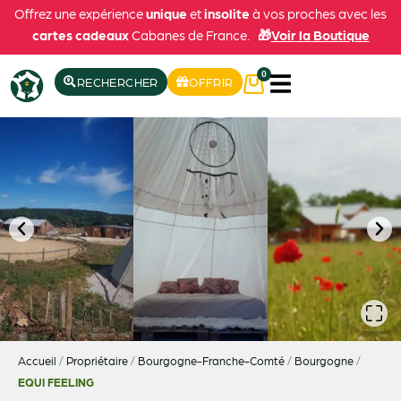
Offrez une expérience
unique
et
insolite
à vos proches avec les
cartes cadeaux
Cabanes de France.
🎁
Voir la Boutique
0
RECHERCHER
OFFRIR
Accueil
/
Propriétaire
/
Bourgogne-Franche-Comté
/
Bourgogne
/
EQUI FEELING