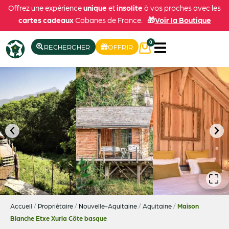
Offrez une expérience
unique
et
insolite
à vos proches avec les
cartes cadeaux
Cabanes de France.
🎁
Voir la Boutique
0
RECHERCHER
OFFRIR
Accueil
/
Propriétaire
/
Nouvelle-Aquitaine
/
Aquitaine
/
Maison
Blanche Etxe Xuria Côte basque