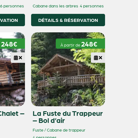
6 personnes
Cabane dans les arbres
4 personnes
RVATION
DÉTAILS & RÉSERVATION
248€
248€
e
À partir de
halet –
La Fuste du Trappeur
– Bol d’air
Fuste / Cabane de trappeur
4 personnes