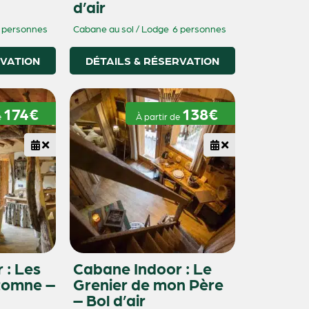
d’air
 personnes
Cabane au sol / Lodge
6 personnes
RVATION
DÉTAILS & RÉSERVATION
174€
138€
e
À partir de
 : Les
Cabane Indoor : Le
tomne –
Grenier de mon Père
– Bol d’air