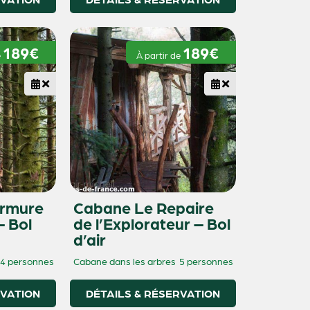
189€
189€
e
À partir de
rmure
Cabane Le Repaire
– Bol
de l’Explorateur – Bol
d’air
4 personnes
Cabane dans les arbres
5 personnes
RVATION
DÉTAILS & RÉSERVATION