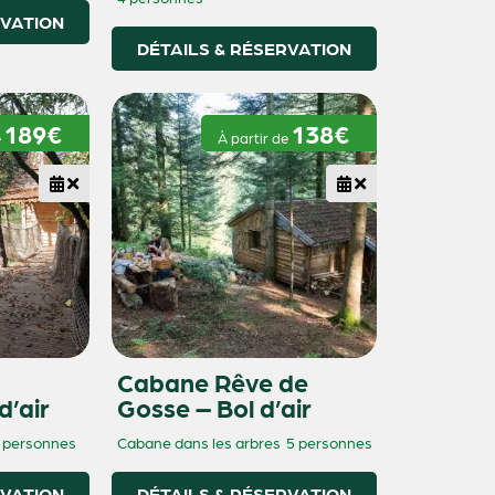
RVATION
DÉTAILS & RÉSERVATION
189€
138€
e
À partir de
Cabane Rêve de
d’air
Gosse – Bol d’air
 personnes
Cabane dans les arbres
5 personnes
RVATION
DÉTAILS & RÉSERVATION