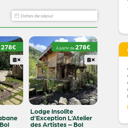
Dates de disponibilité hébergement
Date
278€
278€
e
À partir de
Lodge Insolite
Cabane
d’Exception L’Atelier
 Bol
des Artistes – Bol