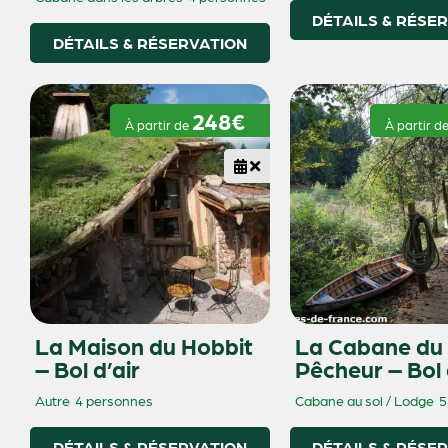
DÉTAILS & RÉSE
DÉTAILS & RÉSERVATION
248€
À partir de
À partir d
La Maison du Hobbit
La Cabane du
– Bol d’air
Pêcheur – Bol 
Autre
4 personnes
Cabane au sol / Lodge
5
DÉTAILS & RÉSERVATION
DÉTAILS & RÉSE