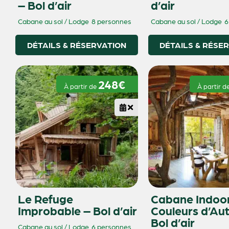
– Bol d’air
d’air
Cabane au sol / Lodge
8 personnes
Cabane au sol / Lodge
6
DÉTAILS & RÉSERVATION
DÉTAILS & RÉSE
248€
À partir de
À partir d
Le Refuge
Cabane Indoor
Improbable – Bol d’air
Couleurs d’Au
Bol d’air
Cabane au sol / Lodge
6 personnes