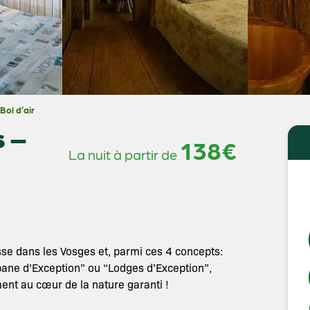
Bol d’air
s –
138€
La nuit à partir de
sse dans les Vosges et, parmi ces 4 concepts:
bane d’Exception” ou “Lodges d’Exception”,
ent au cœur de la nature garanti !