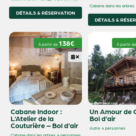
Cabane dans les arbres
DÉTAILS & RÉSERVATION
DÉTAILS & RÉSE
138€
À partir de
À partir d
Cabane Indoor :
Un Amour de C
L’Atelier de la
Bol d’air
Couturière – Bol d’air
Autre
4 personnes
Cabane dans les arbres
4 personnes