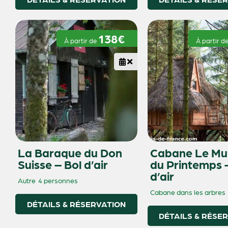
138€
À partir de
À partir d
La Baraque du Don
Cabane Le Mu
Suisse – Bol d’air
du Printemps 
d’air
Autre
4 personnes
Cabane dans les arbres
DÉTAILS & RÉSERVATION
DÉTAILS & RÉSE