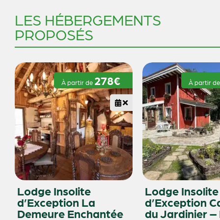
LES HÉBERGEMENTS
PROPOSÉS
278€
À partir de
À partir d
Lodge Insolite
Lodge Insolite
d’Exception La
d’Exception 
Demeure Enchantée
du Jardinier –