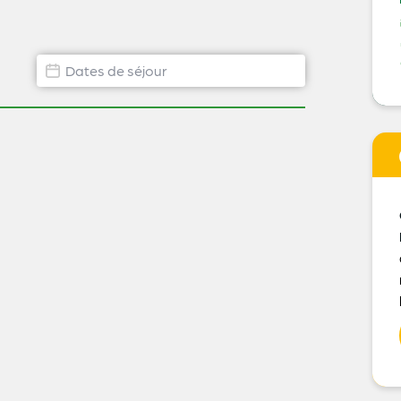
Dates de disponibilité hébergement
Date