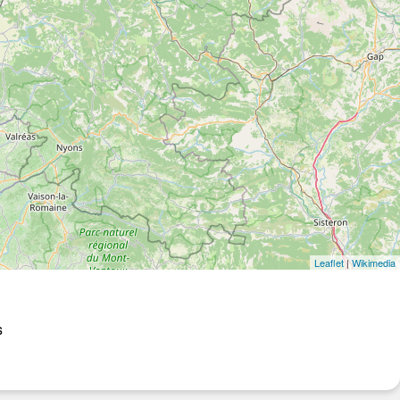
Leaflet
|
Wikimedia
s