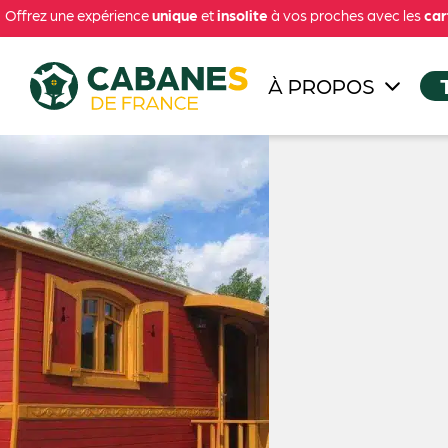
Offrez une expérience
unique
et
insolite
à vos proches avec les
car
À PROPOS