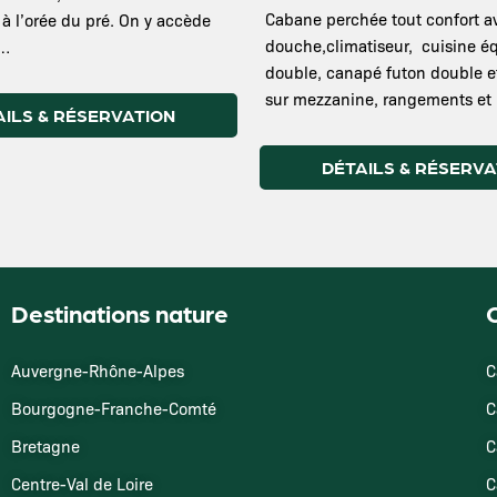
Cabane perchée tout confort a
 à l’orée du pré. On y accède
douche,climatiseur, cuisine éq
 …
double, canapé futon double et
sur mezzanine, rangements et
AILS & RÉSERVATION
DÉTAILS & RÉSERVA
Destinations nature
O
Auvergne-Rhône-Alpes
C
Bourgogne-Franche-Comté
C
Bretagne
C
Centre-Val de Loire
C