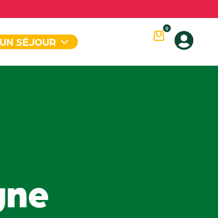
0
 UN SÉJOUR
gne