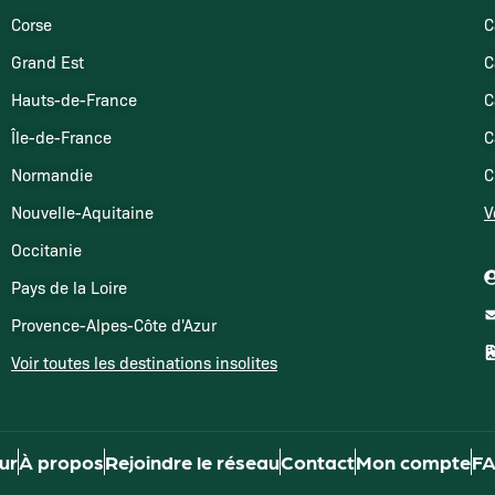
Corse
C
Grand Est
C
Hauts-de-France
C
Île-de-France
C
Normandie
C
Nouvelle-Aquitaine
V
Occitanie
Pays de la Loire
Provence-Alpes-Côte d'Azur
Voir toutes les destinations insolites
our
À propos
Rejoindre le réseau
Contact
Mon compte
F