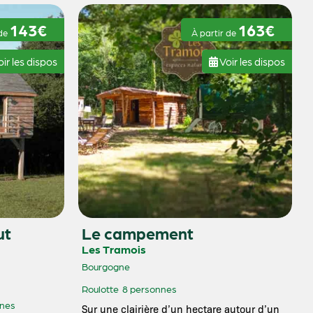
143€
163€
 de
À partir de
ir les dispos
Voir les dispos
ut
Le campement
Les Tramois
Bourgogne
Roulotte
8 personnes
nnes
Sur une clairière d’un hectare autour d’un