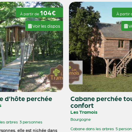
104€
À partir de
À partir
Voir les dispos
Vo
 d’hôte perchée
Cabane perchée to
confort
s
Les Tramois
Bourgogne
les arbres
3 personnes
Cabane dans les arbres
5 perso
rsonnes, elle est nichée dans