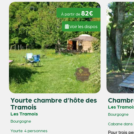
82€
À partir de
Voir les dispos
Yourte chambre d’hôte des
Chambre
Tramois
Les Tramoi
Les Tramois
Bourgogne
Bourgogne
Cabane dans 
Yourte
4 personnes
Pour trois pe