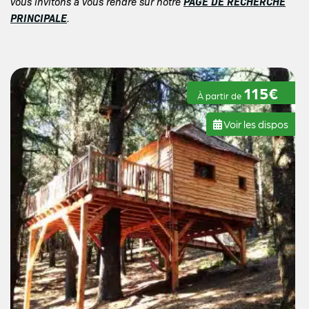
PAGE DE RECHERCHE
vous invitons à vous rendre sur notre
PRINCIPALE
.
115€
À partir de
Voir les dispos