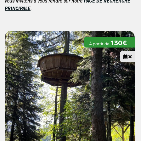
PAGE DE RECHERCHE
vous invitons à vous rendre sur notre
PRINCIPALE
.
130€
À partir de