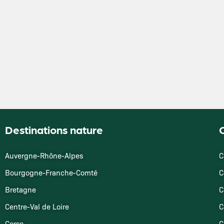
Destinations nature
O
Auvergne-Rhône-Alpes
C
Bourgogne-Franche-Comté
C
Bretagne
C
Centre-Val de Loire
C
Corse
C