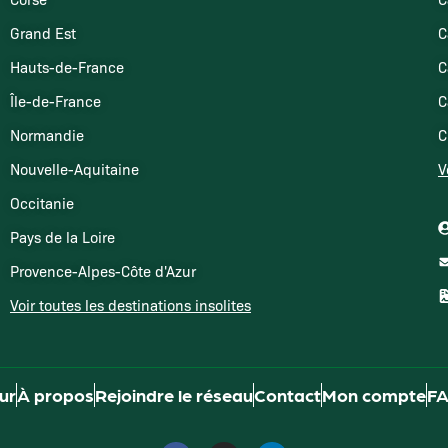
Grand Est
C
Hauts-de-France
C
Île-de-France
C
Normandie
C
Nouvelle-Aquitaine
V
Occitanie
Pays de la Loire
Provence-Alpes-Côte d'Azur
Voir toutes les destinations insolites
our
À propos
Rejoindre le réseau
Contact
Mon compte
F