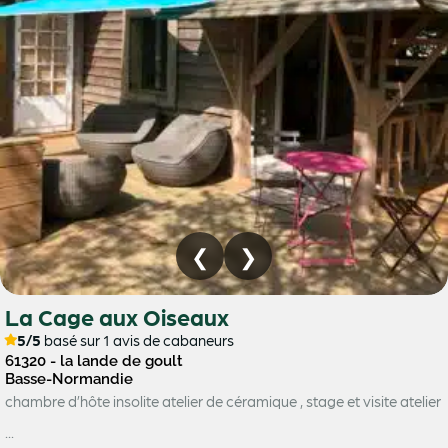
La Cage aux Oiseaux
5/5
basé sur 1 avis de cabaneurs
61320 - la lande de goult
Basse-Normandie
chambre d’hôte insolite atelier de céramique , stage et visite atelier
...