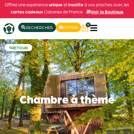
Offrez une expérience
unique
et
insolite
à vos proches avec les
cartes cadeaux
Cabanes de France.
🎁
Voir la Boutique
0
RECHERCHER
OFFRIR
RETOUR
Chambre à thème