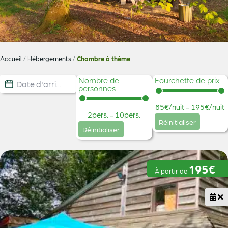
Accueil
/
Hébergements
/
Chambre à thème
Dates de disponibilité
Date
Nombre de
Fourchette de prix
personnes
Fourchette de prix
Nombre de personnes
Catégorie d'hébergement
Sélectionnez le contenu
85€/nuit - 195€/nuit
Chambre à thème
2pers. - 10pers.
Réinitialiser
Sélectionnez le contenu
Réinitialiser
195€
À partir de