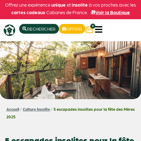
Offrez une expérience
unique
et
insolite
à vos proches avec les
cartes cadeaux
Cabanes de France.
🎁
Voir la Boutique
0
RECHERCHER
OFFRIR
Accueil
/
Culture insolite
/
5 escapades insolites pour la fête des Mères
2025
5 escapades insolites pour la fête