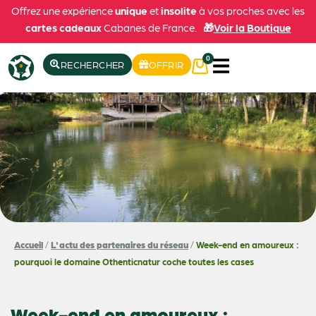
Offrez une expérience
unique
et
insolite
à vos proches avec les
cartes cadeaux
Cabanes de France.
🎁
Voir la Boutique
0
RECHERCHER
OFFRIR
Accueil
/
L'actu des partenaires du réseau
/
Week-end en amoureux :
pourquoi le domaine Othenticnatur coche toutes les cases
Week-end en amoureux :